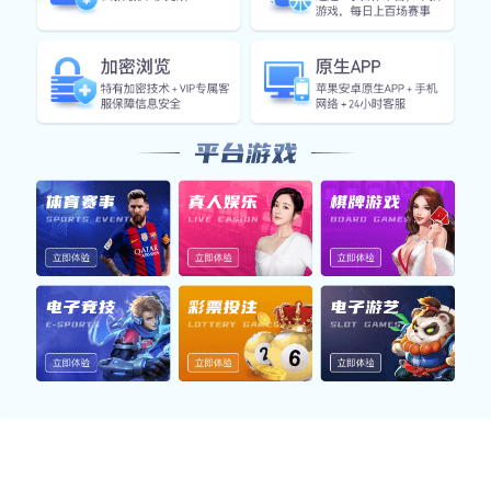
王队官推此次活动，通过Twitter等平台迅速引发广泛讨论。
不少网友纷纷转发并评论，将这一幽默内容进一步扩散至更
大范围，使得活动产生了良好的传播效应。这样的互动不仅
提高了粉丝参与度，还增强了球队与球迷之间的联系。
分析显示，当俱乐部使用有趣且富有创意的方法进行宣传
时，其受欢迎程度往往会显著提升。例如，在这次事件后，
许多球迷开始主动关注国王队官方账号，并参与到相关话题
讨论中。这种自发性参与，使得社交媒体不再单纯是信息发
布的平台，而是一个充满活力与互动性的社区。
因此，可以看出，国王队官推借助这一机遇，不仅达到了宣
传效果，还有效提高了品牌认知度。这种利用社交媒体进行
有效沟通的方法，为其他球队提供了一条新的思路，即在竞
争激烈的环境中，通过创新来吸引更多关注。
3、新年传统的再现