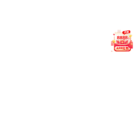
with meaningful messages, the Kings made a strong
statement that could resonate beyond the basketball
court.
总结：
综上所述，国王队官推以幽默方式庆祝火箭主场胜利，并重
现新年传统，其背后蕴含着深刻意义。首先，它不仅展示出
球队良好的竞技精神，也增强了团队与球迷之间情感联系；
其次，通过社交媒体进行传播，有效扩大了影响力，使更多
人加入到讨论当中；最后，此举还巧妙地融合了对版权保护
问题的倡导，让公众意识到维护原创的重要性。这些因素共
同作用，使得这一事件成为近期体育界的一道亮丽风景线。
n未来，我们期待各支球队能够继续发挥创造力，用更多元
化、有趣味性的方式，与球迷建立良好关系。同时，希望这
样积极向上的文化能持续推广，引导大家共同抵制盗版，共