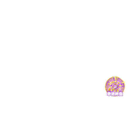
除了对于前锋组合表示肯定外，齐沃还提到了阿坎吉可能转
型为后腰的位置调整。一方面，由于国米目前后腰位置的人
选较为紧张，而阿坎吉作为一名优秀的防守者，其身体素质
和拦截能力无疑让他成为一个不错的人选。另一方面，将其
调至后腰位置或许可以更好地发挥他的潜力，让他参与到更
多组织进攻之中。
同时，阿坎吉具备较强的阅读比赛能力，可以有效地判断对
方攻击线路，并作出相应反应。这意味着他可以在防守时提
供更大的保障，同时又能参与到控球和传导过程中，使得全
队战术更加平衡。此外，他与其他中场球员之间建立良好的
合作关系，将使国米在整个赛季中的稳定性大幅提升。
当然，此项调整也需要时间去磨合，但如果成功实施，将可
能成为改变游戏规则的重要因素。因此，如果教练组决定尝
试这一新思路，那么阿坎吉将在其中扮演一个至关重要的角